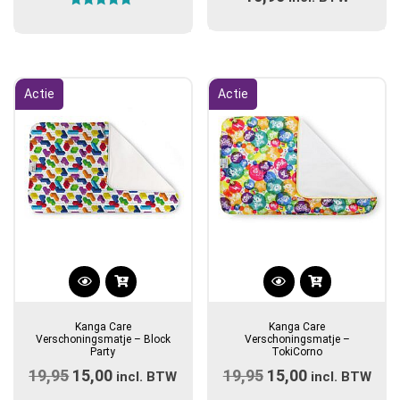
Gewaardeerd
5.00
uit 5
Actie
Actie
Kanga Care
Kanga Care
Verschoningsmatje – Block
Verschoningsmatje –
Party
TokiCorno
19,95
Oorspronkelijke
15,00
Huidige
19,95
Oorspronkelijke
15,00
Huidige
incl. BTW
incl. BTW
prijs
prijs
prijs
prijs