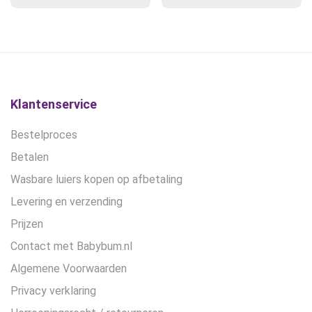
was:
is:
was:
is:
€19,95.
€15,00.
€19,95.
€15,00.
Klantenservice
Bestelproces
Betalen
Wasbare luiers kopen op afbetaling
Levering en verzending
Prijzen
Contact met Babybum.nl
Algemene Voorwaarden
Privacy verklaring