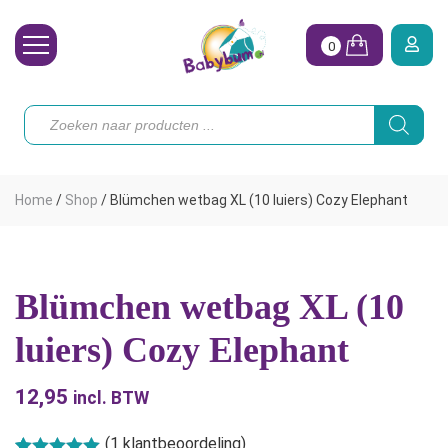
0
Wasbare Luiers
Producten
zoeken
Toebehoren
Waterpret
Home
/
Shop
/
Blümchen wetbag XL (10 luiers) Cozy Elephant
Vrouw
Koopjes
Blümchen wetbag XL (10
Onze merken
luiers) Cozy Elephant
Hoe begin ik?
12,95
incl. BTW
(
1
klantbeoordeling)