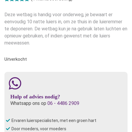
Gewaardeerd
1
5.00
op 5
Deze wetbag is handig voor onderweg, je bewaart er
gebaseerd
op
klant
eenvoudig 10 natte luiers in, om ze thuis in de luieremmer
waardering
te deponeren. De wetbag kun je na gebruik laten luchten en
opnieuw gebruiken, of indien gewenst met de luiers
meewassen.
Uitverkocht
Hulp of advies nodig?
Whatsapp ons op
06 - 4486 2909
Ervaren luierspecialisten, met een groen hart
Door moeders, voor moeders