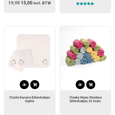
19,95
Oorspronkelijke
15,00
Huidige
incl. BTW
Gewaardeerd
prijs
prijs
5.00
uit 5
was:
is:
€19,95.
€15,00.
Charlie Banana Billendoekjes
Cheeky Wipes Wasbare
Sophie
billendoekjes 25 stuks