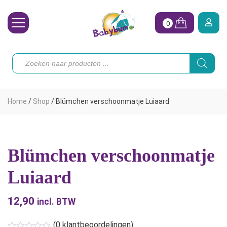
0
Wasbare Luiers
Producten
zoeken
Toebehoren
Waterpret
Home
/
Shop
/
Blümchen verschoonmatje Luiaard
Vrouw
Koopjes
Blümchen verschoonmatje
Onze merken
Luiaard
Hoe begin ik?
12,90
incl. BTW
(
0
klantbeoordelingen)