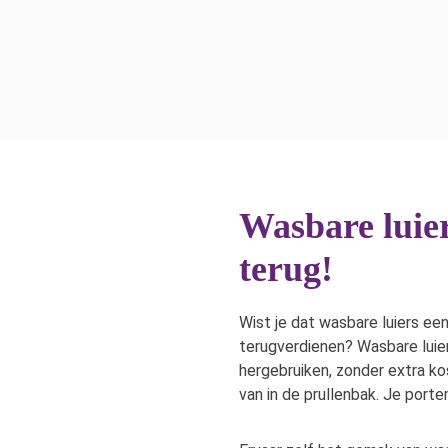
verschillende ma
Verzending binnen NL krijg
altijd volkomen ve
je cadeau bij bestellingen
vanaf
€ 75,-*
Wasbare luier
terug!
Wist je dat wasbare luiers een 
terugverdienen? Wasbare luier
hergebruiken, zonder extra ko
van in de prullenbak. Je port