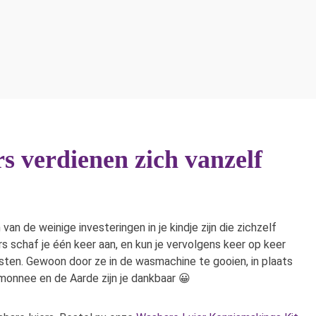
nieren
en
rechtsonder, wij
ilig.
beantwoorden je vraag zo
snel mogelijk!
s verdienen zich vanzelf
van de weinige investeringen in je kindje zijn die zichzelf
s schaf je één keer aan, en kun je vervolgens keer op keer
sten. Gewoon door ze in de wasmachine te gooien, in plaats
emonnee en de Aarde zijn je dankbaar 😀