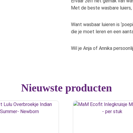
Ervaar zelf het gemak van was
Met de beste wasbare luiers, 
Want wasbaar luieren is ‘poepi
die je moet leren en een aantal
Wil je Anja of Annika persoon
Nieuwste producten