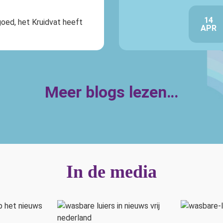
14
 goed, het Kruidvat heeft
APR
Meer blogs lezen…
In de media