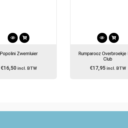
Dit
Dit
product
product
Popolini Zwemluier
Rumparooz Overbroekje
heeft
heeft
Club
meerdere
meerdere
€
16,50
€
17,95
incl. BTW
variaties.
incl. BTW
variaties.
Deze
Deze
optie
optie
kan
kan
gekozen
gekozen
worden
worden
op
op
de
de
productpagina
productpa