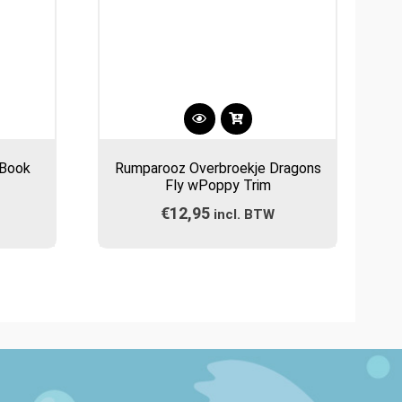
Dit
product
 Book
Rumparooz Overbroekje Dragons
heeft
Fly wPoppy Trim
meerdere
€
12,95
incl. BTW
variaties.
Deze
optie
kan
gekozen
worden
op
de
gina
productpagina