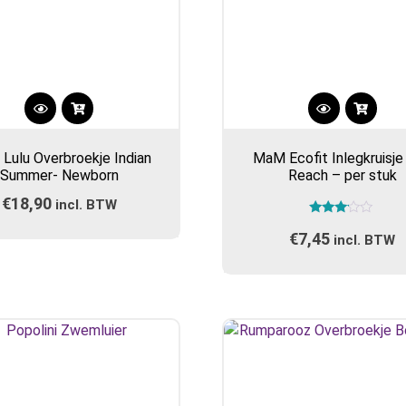
Dit
product
 Lulu Overbroekje Indian
MaM Ecofit Inlegkruisje
heeft
Summer- Newborn
Reach – per stuk
meerdere
€
18,90
incl. BTW
variaties.
Gewaardeerd
Deze
€
7,45
3.00
incl. BTW
optie
uit 5
kan
gekozen
worden
op
de
productpa