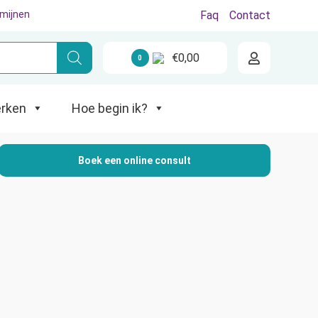
rmijnen
Faq
Contact
€
0,00
0
Hoe begin ik?
rken
Hoe begin ik?
Boek een online consult
Nieuw met wasbaar?
tart met ons voordelige startpakket.