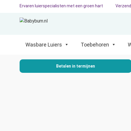
Ervaren luierspecialisten met een groen hart
Verzend
Wasbare Luiers
Toebehoren
Waterp
Wasbare Luiers
Toebehoren
W
Betalen in termijnen
BabyBum.nl