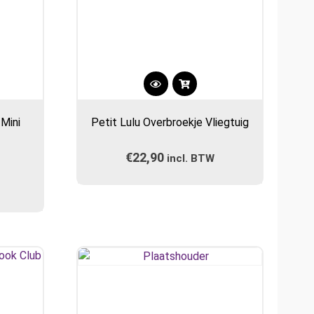
Dit
product
 Mini
Petit Lulu Overbroekje Vliegtuig
heeft
meerdere
€
22,90
incl. BTW
variaties.
Deze
optie
kan
gekozen
worden
op
de
gina
productpagina