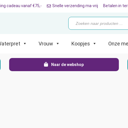
ing cadeau vanaf €75,-
Snelle verzending ma-vrij
Betalen in te
Producten
zoeken
ret
Vrouw
Koopjes
Onze merken
aterpret
Vrouw
Koopjes
Onze me
Naar de webshop
S