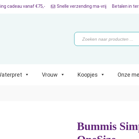
ing cadeau vanaf €75,-
Snelle verzending ma-vrij
Betalen in te
ret
Vrouw
Koopjes
Onze merken
Producten
zoeken
aterpret
Vrouw
Koopjes
Onze me
Bummis Simp