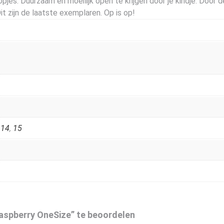
es: Duurzaam en moeilijk open te krijgen door je kindje. Door de
 zijn de laatste exemplaren. Op is op!
,
14
,
15
aspberry OneSize” te beoordelen