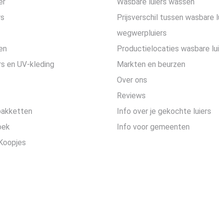
er
Wasbare luiers wassen
rs
Prijsverschil tussen wasbare l
wegwerpluiers
en
Productielocaties wasbare lu
s en UV-kleding
Markten en beurzen
Over ons
Reviews
pakketten
Info over je gekochte luiers
oek
Info voor gemeenten
Koopjes