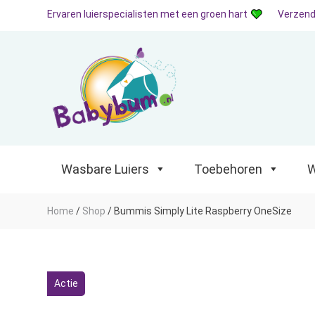
Ervaren luierspecialisten met een groen hart
Verzend
Wasbare Luiers
Toebehoren
Waterp
Wasbare Luiers
Toebehoren
W
Home
/
Shop
/
Bummis Simply Lite Raspberry OneSize
Actie