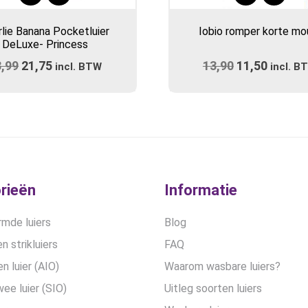
Dit
product
rlie Banana Pocketluier
Iobio romper korte m
heeft
DeLuxe- Princess
meerdere
8,99
Oorspronkelijke
21,75
Huidige
13,90
Oorspronkel
11,50
Huidig
incl. BTW
variaties.
incl. B
prijs
prijs
prijs
Deze
prijs
optie
was:
is:
was:
is:
kan
€28,99.
€21,75.
€13,90.
€11,50
gekozen
worden
op
de
rieën
Informatie
productpa
mde luiers
Blog
n strikluiers
FAQ
en luier (AIO)
Waarom wasbare luiers?
wee luier (SIO)
Uitleg soorten luiers