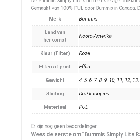
De Bummis Simply Lite sluit met stevige drukknoopj
Gemaakt van 100% PUL door Bummis in Canada. Dit
Merk
Bummis
Land van
Noord-Amerika
herkomst
Kleur (Filter)
Roze
Effen of print
Effen
Gewicht
4
,
5
,
6
,
7
,
8
,
9
,
10
,
11
,
12
,
13
Sluiting
Drukknoopjes
Materiaal
PUL
Er zijn nog geen beoordelingen.
Wees de eerste om “Bummis Simply Lite R