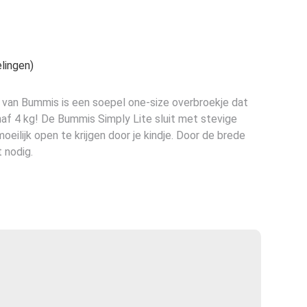
e
lingen)
 van Bummis is een soepel one-size overbroekje dat
naf 4 kg! De Bummis Simply Lite sluit met stevige
eilijk open te krijgen door je kindje. Door de brede
t nodig.