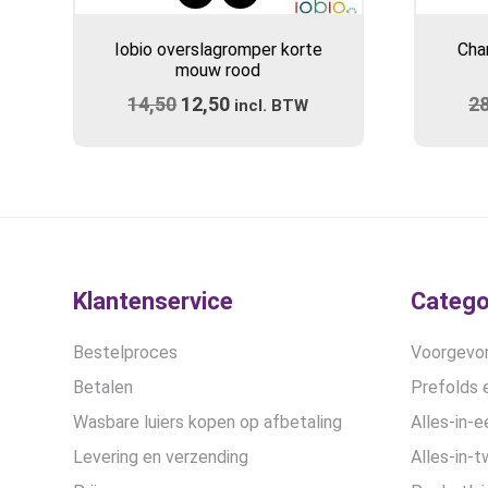
Dit
product
Iobio overslagromper korte
Cha
heeft
mouw rood
meerdere
14,50
Oorspronkelijke
12,50
Huidige
2
variaties.
incl. BTW
prijs
Deze
prijs
optie
was:
is:
kan
€14,50.
€12,50.
gekozen
worden
op
de
Klantenservice
Catego
productpagina
Bestelproces
Voorgevor
Betalen
Prefolds e
Wasbare luiers kopen op afbetaling
Alles-in-e
Levering en verzending
Alles-in-t