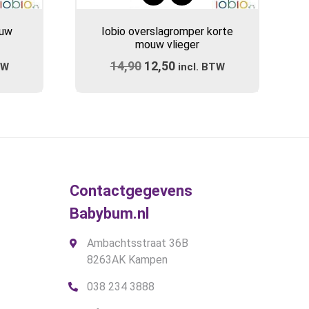
Dit
product
ouw
Iobio overslagromper korte
heeft
mouw vlieger
meerdere
ijke
e
14,90
Oorspronkelijke
12,50
Huidige
TW
variaties.
incl. BTW
prijs
Deze
prijs
optie
was:
is:
kan
.
€14,90.
€12,50.
gekozen
worden
op
de
Contactgegevens
gina
productpagina
Babybum.nl
Ambachtsstraat 36B
8263AK Kampen
038 234 3888