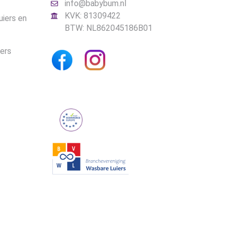
info@babybum.nl
KVK: 81309422
uiers en
BTW: NL862045186B01
iers