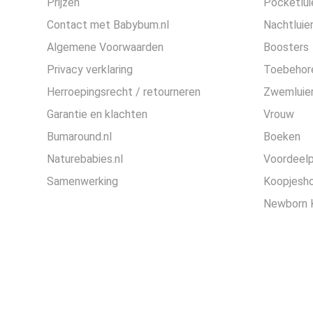
Prijzen
Pocketlui
Contact met Babybum.nl
Nachtluie
Algemene Voorwaarden
Boosters
Privacy verklaring
Toebehor
Herroepingsrecht / retourneren
Zwemluier
Garantie en klachten
Vrouw
Bumaround.nl
Boeken
Naturebabies.nl
Voordeel
Samenwerking
Koopjesh
Newborn 