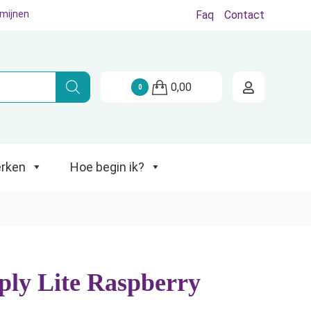
rmijnen
Faq
Contact
Hoe begin ik?
0,00
0
rken
Hoe begin ik?
ly Lite Raspberry